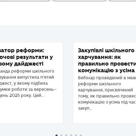
ватор реформи:
Закупівлі шкільного
ючові результати у
харчування: як
вому дайджесті
правильно провест
комунікацію з усіма
анда реформи шкільного
чування випустила п’ятий
Вебінар проведений в меж
джест, у якому підбила
реформи шкільного
сумки роботи за вересень–
харчування, присвячений
ень 2025 року. Цей...
тому, як правильно прове
комунікацію з усіма під час
закуп...