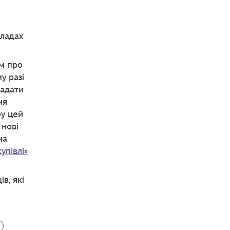
кладах
ом про
у разі
ладати
ня
ру цей
 нові
на
упівлі»
в, які