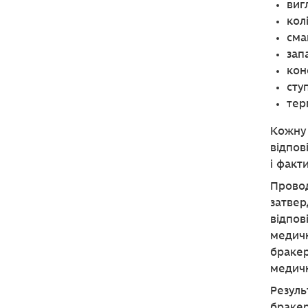
виг
колі
сма
зап
кон
сту
тер
Кожну 
відпов
і факт
Провод
затвер
відпов
медичн
бракер
медичн
Резуль
бракер