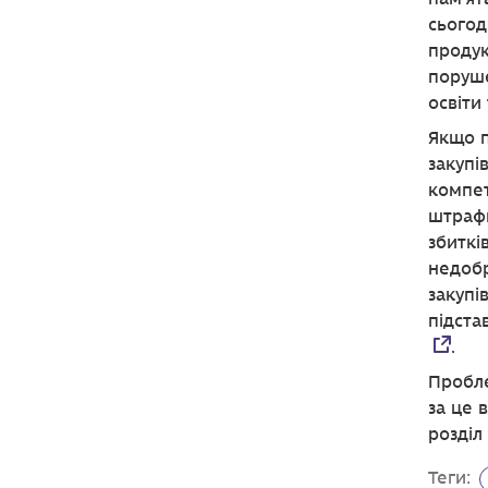
сьогод
продук
поруш
освіти
Якщо п
закупі
компет
штрафн
збиткі
недобр
закупі
підста
.
Пробле
за це 
розділ 
Теги: