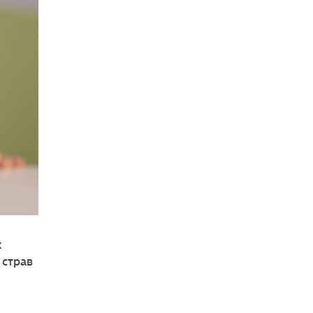
х
 страв