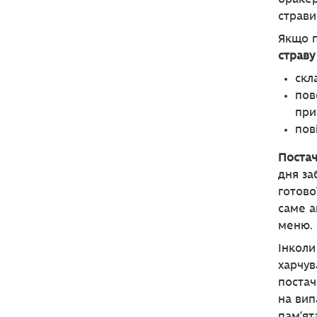
страви
Якщо п
страву
скл
пов
при
пов
Постач
дня за
готово
саме а
меню.
Інколи
харчув
постач
на вип
пам’ят