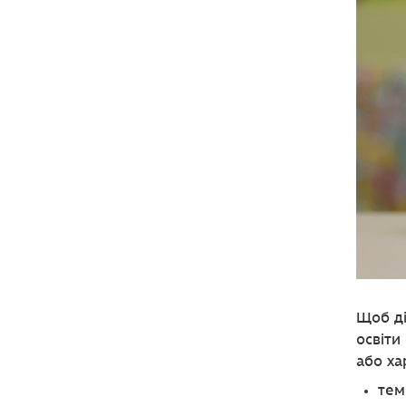
Щоб ді
освіти
або ха
тем