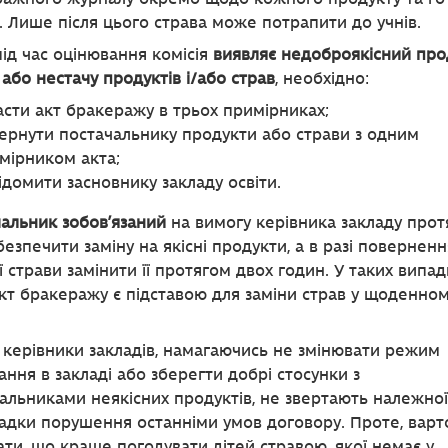
. Лише після цього страва може потрапити до учнів.
ід час оцінювання комісія
виявляє недоброякісний про
 або нестачу продуктів і/або страв
, необхідно:
асти акт бракеражу в трьох примірниках;
ернути постачальнику продукти або страви з одним
мірником акта;
ідомити засновнику закладу освіти.
альник зобов’язаний
на вимогу керівника закладу прот
безпечити заміну на якісні продукти, а в разі поверненн
ї страви замінити її протягом двох годин. У таких випад
кт бракеражу є підставою для заміни страв у щоденно
 керівники закладів, намагаючись не змінювати режим
ання в закладі або зберегти добрі стосунки з
альниками неякісних продуктів, не звертають належної
адки порушення останніми умов договору. Проте, варт
ати, що краще погодувати дітей стравою, якої немає у