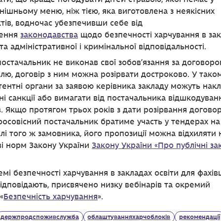
нішньому меню, ніж тією, яка виготовлена з неякісних
тів, водночас убезпечивши себе від
ення
законодавства
щодо безпечності харчування в за
 та адміністративної і кримінальної відповідальності.
остачальник не виконав свої зобов’язання за договор
влю, договір з ним можна розірвати достроково. У таком
ентні органи за заявою керівника закладу можуть нак
і санкції або вимагати від постачальника відшкодуван
в. Якщо протягом трьох років з дати розірвання догово
осовісний постачальник братиме участь у тендерах на
влі того ж замовника, його пропозиції можна відхиляти 
ві норм Закону України
Закону України «Про публічні зак
мі безпечності харчування в закладах освіти для фахівці
відповідають, присвячено низку вебінарів та окремий
«
Безпечність харчування
».
держпродспоживслужба
облаштуванняхарчоблоків
рекомендації