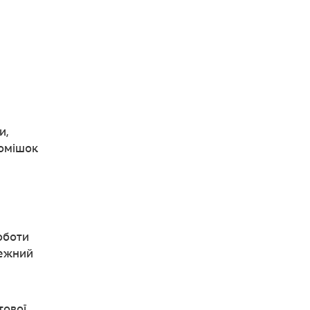
и,
домішок
оботи
лежний
тової