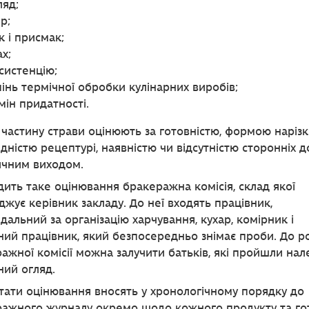
ляд;
р;
к і присмак;
ах;
систенцію;
пінь термічної обробки кулінарних виробів;
мін придатності.
частину страви оцінюють за готовністю, формою нарізк
ідністю рецептурі, наявністю чи відсутністю сторонніх 
ичним виходом.
ить таке оцінювання бракеражна комісія, склад якої
джує керівник закладу. До неї входять працівник,
ідальний за організацію харчування, кухар, комірник і
ий працівник, який безпосередньо знімає проби. До р
ажної комісії можна залучити батьків, які пройшли на
ий огляд.
тати оцінювання вносять у хронологічному порядку до
ажного журналу окремо щодо кожного продукту та го