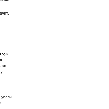
дукт,
ягом
я
ках
му
 уваги
о