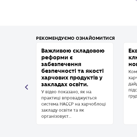
РЕКОМЕНДУЄМО ОЗНАЙОМИТИСЯ
ухарів.
Важливою складовою
Ек
іри
реформи є
кл
забезпечення
но
рію
безпечності та якості
мо для
Ком
харчових продуктів у
ого
хар
ади та
закладах освіти.
дай
сфері
під
У відео показано, як на
груд
практиці впроваджується
система НАССР на харчоблоці
закладу освіти та як
організовуєт...