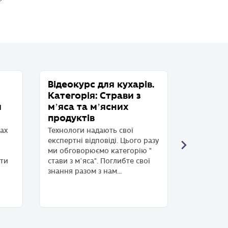
Відеокурс для кухарів.
Відеоку
Категорія: Страви з
Категор
и
мʼяса та мʼясних
Обговорю
продуктів
"напої". 
секрети з
ах
Технологи надають свої
корисні п
експертні відповіді. Цього разу
технології
ми обговорюємо категорію "
сти
стави з мʼяса". Поглибте свої
знання разом з нам...