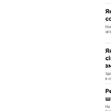
Я
с
Нов
зв'
Я
с
з
Здо
в сі
Р
ш
На 