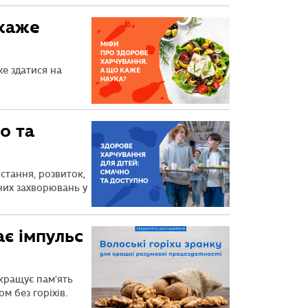
 каже
е здатися на
о та
стання, розвиток,
них захворювань у
є імпульс
окращує пам'ять
м без горіхів.