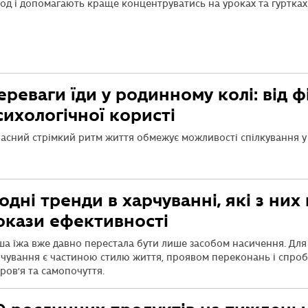
од і допомагають краще концентруватись на уроках та гуртках
ереваги їди у родинному колі: від ф
сихологічної користі
асний стрімкий ритм життя обмежує можливості спілкування у
одні тренди в харчуванні, які з них
окази ефективності
ша їжа вже давно перестала бути лише засобом насичення. Для
рчування є частиною стилю життя, проявом переконань і спр
ров’я та самопочуття.