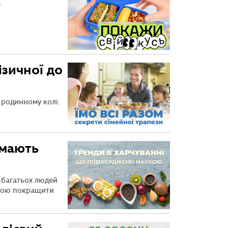
.
ізичної до
 родинному колі.
 мають
 багатьох людей
обою покращити