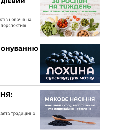
 дієвий
тів і овочів на
 перспективі.
ціонуванню
НЯ:
 свята традиційно