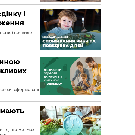
дінку і
ідження
вство) виявило
тиною
ажливих
звички, сформовані
 мають
и те, що ми їмо»