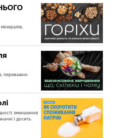
ХНЬОГО
 мінералів,
ля
х, переважно
лі
дності зменшення
начні і досить