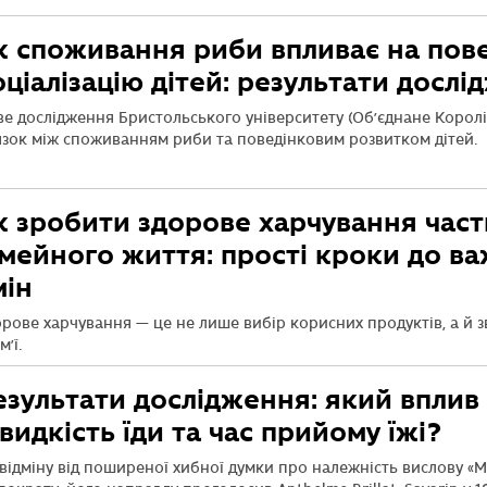
к споживання риби впливає на пове
оціалізацію дітей: результати досл
е дослідження Бристольського університету (Об’єднане Королі
язок між споживанням риби та поведінковим розвитком дітей.
к зробити здорове харчування час
імейного життя: прості кроки до в
мін
рове харчування — це не лише вибір корисних продуктів, а й 
м’ї.
езультати дослідження: який вплив
видкість їди та час прийому їжі?
відміну від поширеної хибної думки про належність вислову «М