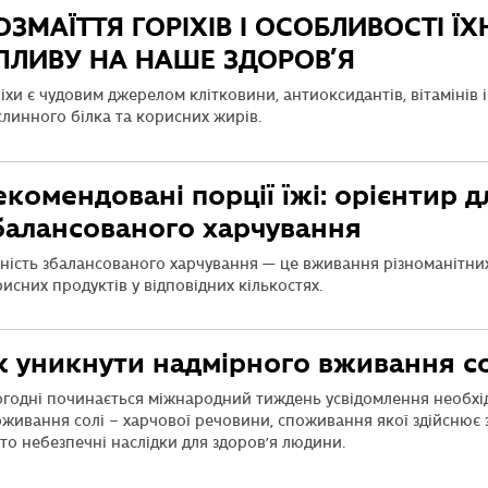
ОЗМАЇТТЯ ГОРІХІВ І ОСОБЛИВОСТІ Ї
ПЛИВУ НА НАШЕ ЗДОРОВ’Я
іхи є чудовим джерелом клітковини, антиоксидантів, вітамінів і
линного білка та корисних жирів.
екомендовані порції їжі: орієнтир д
балансованого харчування
тність збалансованого харчування — це вживання різноманітни
исних продуктів у відповідних кількостях.
к уникнути надмірного вживання со
огодні починається міжнародний тиждень усвідомлення необхі
живання солі – харчової речовини, споживання якої здійснює з
то небезпечні наслідки для здоров’я людини.