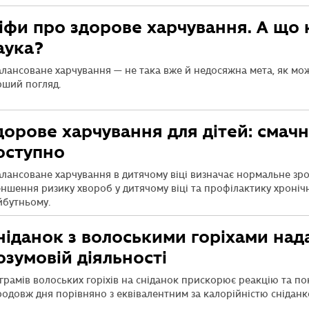
іфи про здорове харчування. А що
аука?
лансоване харчування — не така вже й недосяжна мета, як мож
рший погляд.
дорове харчування для дітей: смачн
оступно
лансоване харчування в дитячому віці визначає нормальне зро
ншення ризику хвороб у дитячому віці та профілактику хроніч
йбутньому.
ніданок з волоськими горіхами нада
озумовій діяльності
грамів волоських горіхів на сніданок прискорює реакцію та п
одовж дня порівняно з еквівалентним за калорійністю сніданко