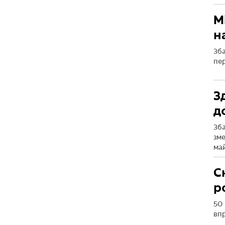
М
н
Зба
пе
З
д
Зба
зме
ма
С
р
50 
впр