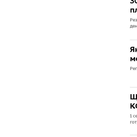
3
п
Рез
ден
Я
м
Рег
Щ
К
1 с
гот