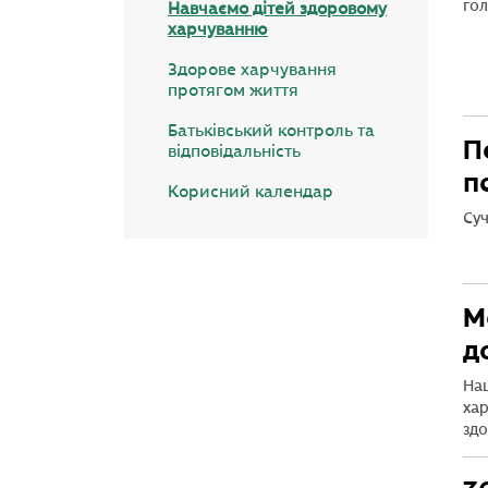
гол
Навчаємо дітей здоровому
харчуванню
Здорове харчування
протягом життя
Батьківський контроль та
П
відповідальність
п
Корисний календар
Суч
М
д
На
ха
здо