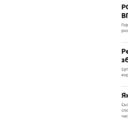
Р
В
Гор
рос
Р
з
Су
кор
Я
Сь
спо
час