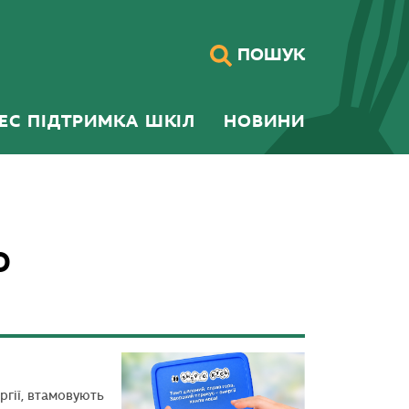
ПОШУК
НЕС ПІДТРИМКА ШКІЛ
НОВИНИ
Ю
ргії, втамовують