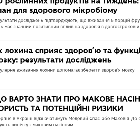
0 рослинних продуктів на тиждень:
лан для здорового мікробіому
ультати досліджень підтверджують, що вживання 5 порцій фрук
ь має значний позитивний вплив на здоров'я в довгостроковій
к лохина сприяє здоров’ю та функ
озку: результати досліджень
улярне вживання лохини допомагає зберегти здоров'я мозку.
О ВАРТО ЗНАТИ ПРО МАКОВЕ НАСІН
ОРИСТЬ ТА ПОТЕНЦІЙНІ РИЗИКИ
ерпня в Україні відзначатимуть Медовий Спас, або Маковія. До
ують випічку з маковим насінням.