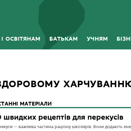
 І ОСВІТЯНАМ
БАТЬКАМ
УЧНЯМ
БІЗ
 ЗДОРОВОМУ ХАРЧУВАНН
СТАННІ МАТЕРІАЛИ
0 швидких рецептів для перекусів
екуси — важлива частина раціону школярів. Вони додають ене