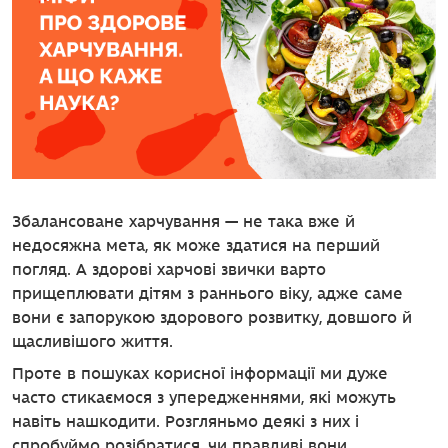
Збалансоване харчування — не така вже й
недосяжна мета, як може здатися на перший
погляд. А здорові харчові звички варто
прищеплювати дітям з раннього віку, адже саме
вони є запорукою здорового розвитку, довшого й
щасливішого життя.
Проте в пошуках корисної інформації ми дуже
часто стикаємося з упередженнями, які можуть
навіть нашкодити. Розгляньмо деякі з них і
спробуймо розібратися, чи правдиві вони.