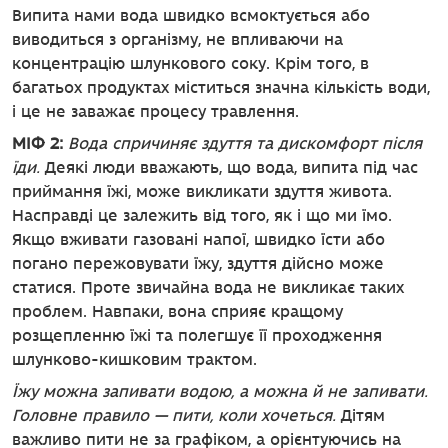
Випита нами вода швидко всмоктується або
виводиться з організму, не впливаючи на
концентрацію шлункового соку. Крім того, в
багатьох продуктах міститься значна кількість води,
і це не заважає процесу травлення.
МІФ 2:
Вода спричиняє здуття та дискомфорт після
їди.
Деякі люди вважають, що вода, випита під час
приймання їжі, може викликати здуття живота.
Насправді це залежить від того, як і що ми їмо.
Якщо вживати газовані напої, швидко їсти або
погано пережовувати їжу, здуття дійсно може
статися. Проте звичайна вода не викликає таких
проблем. Навпаки, вона сприяє кращому
розщепленню їжі та полегшує її проходження
шлунково-кишковим трактом.
Їжу можна запивати водою, а можна й не запивати.
Головне правило — пити, коли хочеться.
Дітям
важливо пити не за графіком, а орієнтуючись на