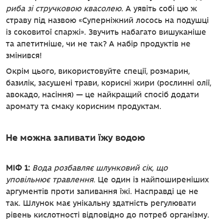
риба зі стручковою квасолею
. А уявіть собі цю ж
страву під назвою «Суперніжний лосось на подушці
із соковитої спаржі». Звучить набагато вишуканіше
та апетитніше, чи не так? А набір продуктів не
змінився!
Окрім цього, використовуйте спеції, розмарин,
базилік, засушені трави, корисні жири (рослинні олії,
авокадо, насіння) — це найкращий спосіб додати
аромату та смаку корисним продуктам.
Не можна запивати їжу водою
МІФ 1:
Вода розбавляє шлунковий сік, що
уповільнює травлення.
Це один із найпоширеніших
аргументів проти запивання їжі. Насправді це не
так. Шлунок має унікальну здатність регулювати
рівень кислотності відповідно до потреб організму.