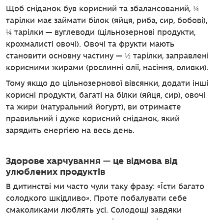
Щоб сніданок був корисний та збалансований, ¼
тарілки має займати білок (яйця, риба, сир, бобові),
¼ тарілки — вуглеводи (цільнозернові продукти,
крохмалисті овочі). Овочі та фрукти мають
становити основну частину — ½ тарілки, заправлені
корисними жирами (рослинні олії, насіння, оливки).
Тому якщо до цільнозернової вівсянки, додати інші
корисні продукти, багаті на білки (яйця, сир), овочі
та жири (натуральний йогурт), ви отримаєте
правильний і дуже корисний сніданок, який
зарядить енергією на весь день.
Здорове харчування — це відмова від
улюблених продуктів
В дитинстві ми часто чули таку фразу: «Їсти багато
солодкого шкідливо». Проте побалувати себе
смаколиками люблять усі. Солодощі завдяки