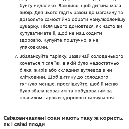
бунту недалеко. Важливо, щоб дитина мала
вибір. Для цього підіть разом до магазину та
дозвольте самостійно обрати найулюбленішу
цукерку. Після цього домовтеся, як часто ви
купуватимете її, щоб не нашкодити
здоровʼю. Купуйте поштучно, а не
упаковками.
Збалансуйте тарілку. Зазвичай солоденького
хочеться після їжі, в якій було недостатньо
білка, жирів або складних вуглеводів чи
клітковини. Щоб дитину до солодкого
тягнуло менше, прослідкуйте, щоб її меню
було збалансованим та побудованим за
правилом тарілки здорового харчування.
Свіжовичавлені соки мають таку ж користь,
як і свіжі плоди