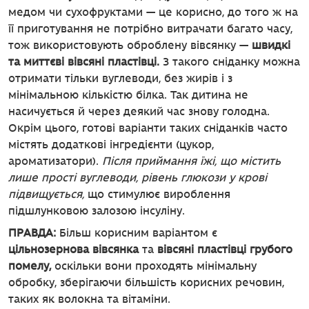
медом чи сухофруктами — це корисно, до того ж на
її приготування не потрібно витрачати багато часу,
тож використовують оброблену вівсянку —
швидкі
та миттєві вівсяні пластівці.
З такого сніданку можна
отримати тільки вуглеводи, без жирів і з
мінімальною кількістю білка. Так дитина не
насичується й через деякий час знову голодна.
Окрім цього, готові варіанти таких сніданків часто
містять додаткові інгредієнти (цукор,
ароматизатори).
Після приймання їжі, що містить
лише прості вуглеводи, рівень глюкози у крові
підвищується,
що стимулює вироблення
підшлунковою залозою інсуліну.
ПРАВДА:
Більш корисним варіантом є
цільнозернова вівсянка
та
вівсяні пластівці грубого
помелу,
оскільки вони проходять мінімальну
обробку, зберігаючи більшість корисних речовин,
таких як волокна та вітаміни.