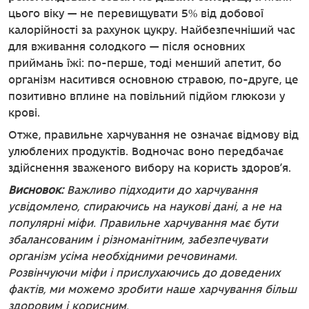
цього віку — не перевищувати 5% від добової
калорійності за рахунок цукру. Найбезпечніший час
для вживання солодкого — після основних
приймань їжі: по-перше, тоді менший апетит, бо
організм наситився основною стравою, по-друге, це
позитивно вплине на повільний підйом глюкози у
крові.
Отже, правильне харчування не означає відмову від
улюблених продуктів. Водночас воно передбачає
здійснення зваженого вибору на користь здоров’я.
Висновок:
Важливо підходити до харчування
усвідомлено, спираючись на наукові дані, а не на
популярні міфи. Правильне харчування має бути
збалансованим і різноманітним, забезпечувати
організм усіма необхідними речовинами.
Розвінчуючи міфи і прислухаючись до доведених
фактів, ми можемо зробити наше харчування більш
здоровим і корисним.