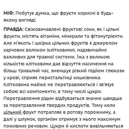
МІФ:
Побутує думка, що фрукти корисні в будь-
якому вигляді.
ПРАВДА:
Свіжовичавлені фруктові соки, як і цільні
фрукти, містять вітаміни, мінерали та фітонутрієнти.
Але м'якоть і шкірка цільних фруктів є джерелом
харчових волокон (клітковини), надзвичайно
важливих для травної системи. Їжа з великою
кількістю клітковини дає відчуття насичення на
більш тривалий час, зменшує різкий підйом глюкози
у крові, сприяє перистальтиці кишківника.
Клітковина майже не перетравлюється і зв’язує
собою всі компоненти, в тому числі цукри.
Перетравлення рідин відбувається значно швидше
за перетравлення твердих продуктів. Тому коли
цільний
фрукт потрапляє в ротову порожнину, а
далі у шлунок, організм отримує з нього максимум
поживних речовин. Цукри й кислоти вивільняються