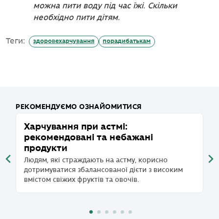
можна пити воду під час їжі. Скільки
необхідно пити дітям.
Теги:
здоровехарчування
порадибатькам
РЕКОМЕНДУЄМО ОЗНАЙОМИТИСЯ
Харчування при астмі:
С
рекомендовані та небажані
а
продукти
Хо
ч
Людям, які страждають на астму, корисно
ай
дотримуватися збалансованої дієти з високим
вмістом свіжих фруктів та овочів.