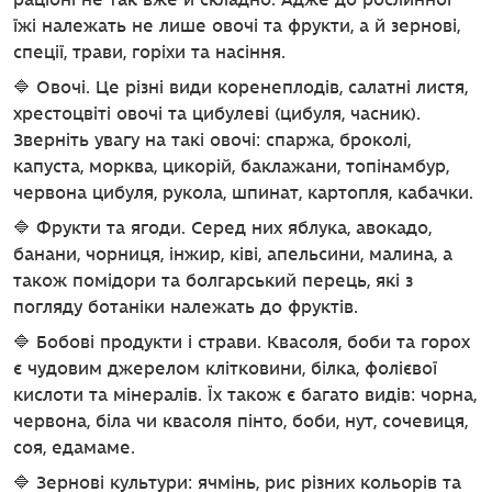
раціоні не так вже й складно. Адже до рослинної
їжі належать не лише овочі та фрукти, а й зернові,
спеції, трави, горіхи та насіння.
🔷 Овочі. Це різні види коренеплодів, салатні листя,
хрестоцвіті овочі та цибулеві (цибуля, часник).
Зверніть увагу на такі овочі: спаржа, броколі,
капуста, морква, цикорій, баклажани, топінамбур,
червона цибуля, рукола, шпинат, картопля, кабачки.
🔷 Фрукти та ягоди. Серед них яблука, авокадо,
банани, чорниця, інжир, ківі, апельсини, малина, а
також помідори та болгарський перець, які з
погляду ботаніки належать до фруктів.
🔷 Бобові продукти і страви. Квасоля, боби та горох
є чудовим джерелом клітковини, білка, фолієвої
кислоти та мінералів. Їх також є багато видів: чорна,
червона, біла чи квасоля пінто, боби, нут, сочевиця,
соя, едамаме.
🔷 Зернові культури: ячмінь, рис різних кольорів та