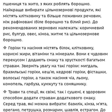
пшениця та жито, з яких роблять борошно.
Найкраще вибирати цільнозернові продукти, які
містять клітковину та більше поживних речовин,
ніж рафіновані (біле борошно та білий рис). До
рекомендованих зернових належать: коричневий
рис, булгур, овес, кіноа, житнє та цільнозернове
борошно.
🔷 Горіхи та насіння містять білок, клітковину,
корисні жири, вітаміни та мінерали. Вони є чудовим
перекусом і додають смаку та хрусткості багатьом
стравам. Зверніть увагу на такі горіхи: мигдаль,
бразильські горіхи, кеш'ю, кедрові горіхи, фісташки,
волоські горіхи, а також насіння чіа, льону,
конопель, гарбуза, кунжуту та соняшнику.
🔷 Трави та спеції, як свіжі, так і сушені, є здоровим
способом додати стравам додаткового смаку.
Серед трав, які можна вибрати: базилік, кінза, м'ята,
орегано, петрушка, розмарин, шавлія, естрагон. До