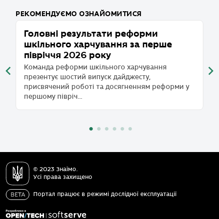
РЕКОМЕНДУЄМО ОЗНАЙОМИТИСЯ
Головні результати реформи
Х
шкільного харчування за перше
р
півріччя 2026 року
п
Команда реформи шкільного харчування
Д
презентує шостий випуск дайджесту,
д
присвячений роботі та досягненням реформи у
с
першому півріч...
по
© 2023 Знаїмо.
Усі права захищено
Портал працює в режимі дослідної експлуатації