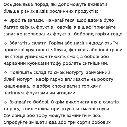
Ось декілька порад, які допоможуть вживати
більше різних видів рослинних продуктів:
🔹 Зробіть запаси. Намагайтеся, щоб вдома було
багато свіжих фруктів і овочів, а в шафі тримайте
запас консервованих фруктів і бобових, горіхи тощо.
🔹 Збагатіть салати. Горіхи або насіння додають їм
приємної хрусткості, яблука, фенхель або інші трави
чи спеції урізноманітнюють смак, а бобові або
нарізаний кубиками тофу роблять ситнішими.
🔹 Поліпшіть склад та смак йогурту. Звичайний
білий йогурт і кефір гарно впливають на роботу
кишечника. Їх добре споживати з горіхами,
насінням, фруктами чи ягодами.
🔹 Вживайте бобові. Окрім використання в салатів
та рагу, з них можна приготувати смачні соуси.
Сочевиця або тофу можуть замінити м'ясо.
Спробуйте змішати два або три сорти бобових