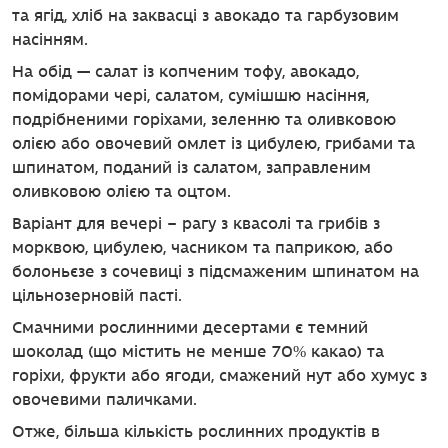
та ягід, хліб на заквасці з авокадо та гарбузовим
насінням.
На обід — салат із копченим тофу, авокадо,
помідорами чері, салатом, сумішшю насіння,
подрібненими горіхами, зеленню та оливковою
олією або овочевий омлет із цибулею, грибами та
шпинатом, поданий із салатом, заправленим
оливковою олією та оцтом.
Варіант для вечері – рагу з квасолі та грибів з
морквою, цибулею, часником та паприкою, або
болоньєзе з сочевиці з підсмаженим шпинатом на
цільнозерновій пасті.
Смачними рослинними десертами є темний
шоколад (що містить не менше 70% какао) та
горіхи, фрукти або ягоди, смажений нут або хумус з
овочевими паличками.
Отже, більша кількість рослинних продуктів в