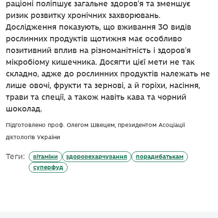
раціоні поліпшує загальне здоров'я та зменшує
ризик розвитку хронічних захворювань.
Дослідження показують, що вживання 30 видів
рослинних продуктів щотижня має особливо
позитивний вплив на різноманітність і здоров'я
мікробіому кишечника. Досягти цієї мети не так
складно, адже до рослинних продуктів належать не
лише овочі, фрукти та зернові, а й горіхи, насіння,
трави та спеції, а також навіть кава та чорний
шоколад.
Підготовлено проф. Олегом Швецем, президентом Асоціації
дієтологів України
Теги:
вітаміни
здоровехарчування
порадибатькам
суперфуд