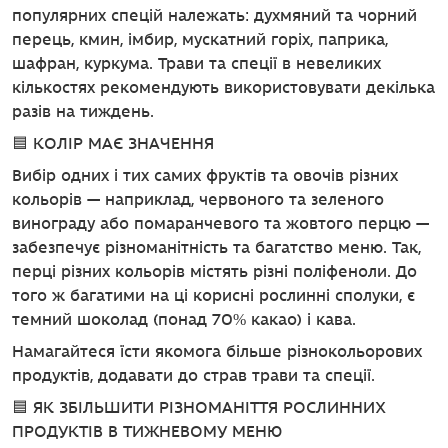
популярних спецій належать: духмяний та чорний
перець, кмин, імбир, мускатний горіх, паприка,
шафран, куркума. Трави та спеції в невеликих
кількостях рекомендують використовувати декілька
разів на тиждень.
🟦 КОЛІР МАЄ ЗНАЧЕННЯ
Вибір одних і тих самих фруктів та овочів різних
кольорів — наприклад, червоного та зеленого
винограду або помаранчевого та жовтого перцю —
забезпечує різноманітність та багатство меню. Так,
перці різних кольорів містять різні поліфеноли. До
того ж багатими на ці корисні рослинні сполуки, є
темний шоколад (понад 70% какао) і кава.
Намагайтеся їсти якомога більше різнокольорових
продуктів, додавати до страв трави та спеції.
🟦 ЯК ЗБІЛЬШИТИ РІЗНОМАНІТТЯ РОСЛИННИХ
ПРОДУКТІВ В ТИЖНЕВОМУ МЕНЮ