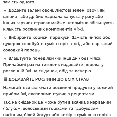
замість одного.
🔹 Додайте зелені овочі. Листові зелені овочі, як
шпинат або дрібно нарізана капуста, у рагу або
інших гарячих стравах майже непомітно збільшують
кількість рослинних компонентів у їжі.
🔹 Вибирайте корисні перекуси. Замість чипсів або
цукерок спробуйте суміш горіхів, ягід або нарізаний
солодкий перець.
🔹 Влаштуйте понеділки (чи інші дні) без м'яса.
Принаймні раз на тиждень надавайте перевагу
рослинній їжі на сніданок, обід та вечерю.
🟦 ДОДАВАЙТЕ РОСЛИНИ ДО ВСІХ СТРАВ
Намагайтеся включати рослинні продукти у кожний
прийом їжі, експериментуючи з рецептами.
Так, на сніданок це може бути вівсянка з нарізаним
яблуком, волоськими горіхами та гарбузовим
насінням, білий йогурт або кефір з сумішшю горіхів