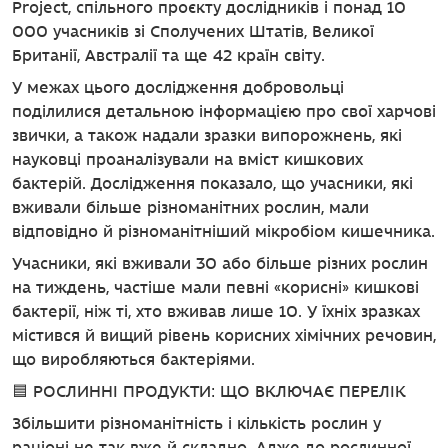
Project, спільного проєкту дослідників і понад 10
000 учасників зі Сполучених Штатів, Великої
Британії, Австралії та ще 42 країн світу.
У межах цього дослідження добровольці
поділилися детальною інформацією про свої харчові
звички, а також надали зразки випорожнень, які
науковці проаналізували на вміст кишкових
бактерій. Дослідження показало, що учасники, які
вживали більше різноманітних рослин, мали
відповідно й різноманітніший мікробіом кишечника.
Учасники, які вживали 30 або більше різних рослин
на тиждень, частіше мали певні «корисні» кишкові
бактерії, ніж ті, хто вживав лише 10. У їхніх зразках
містився й вищий рівень корисних хімічних речовин,
що виробляються бактеріями.
🟦 РОСЛИННІ ПРОДУКТИ: ЩО ВКЛЮЧАЄ ПЕРЕЛІК
Збільшити різноманітність і кількість рослин у