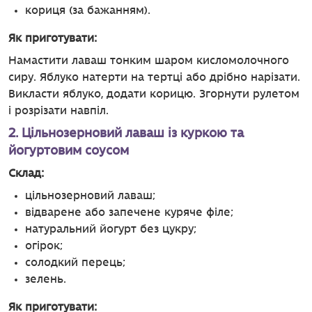
кориця (за бажанням).
Як приготувати:
Намастити лаваш тонким шаром кисломолочного
сиру. Яблуко натерти на тертці або дрібно нарізати.
Викласти яблуко, додати корицю. Згорнути рулетом
і розрізати навпіл.
2. Цільнозерновий лаваш із куркою та
йогуртовим соусом
Склад:
цільнозерновий лаваш;
відварене або запечене куряче філе;
натуральний йогурт без цукру;
огірок;
солодкий перець;
зелень.
Як приготувати: