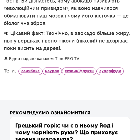
тостів. Ви дізнаєтесь, чому авокадо називають
«еволюційним привидом», як воно навчилося
обманювати наш мозок і чому його кісточка — це
біологічна зброя.
🥑 Цікавий факт: Технічно, в авокадо більше жиру,
ніж у вершках, і воно ніколи (ніколи!) не дозріває,
поки висить на дереві.
🔔 Відео надано каналом TimePRO.TV
Теги:
ланчбокс
наурок
сезонніфрукти
суперфуди
РЕКОМЕНДУЄМО ОЗНАЙОМИТИСЯ
Грецький горіх: чи є в ньому йод і
П
чому чорніють руки? Що приховує
о
зелена шкаралупа?
х