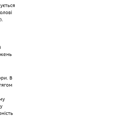
ується
олові
).
й
джень
ри. В
тягом
му
у
ність