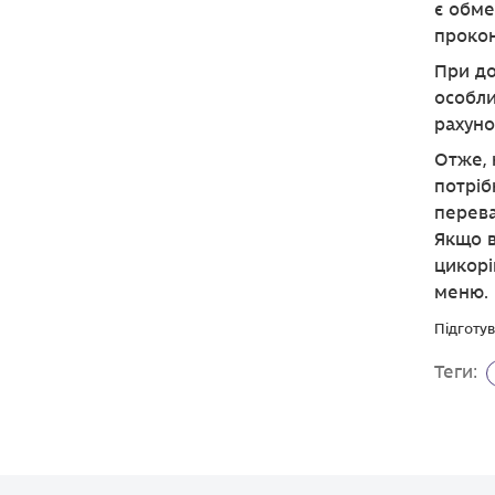
є обме
прокон
При д
особли
рахуно
Отже, 
потріб
перева
Якщо в
цикорі
меню.
Підготув
Теги: