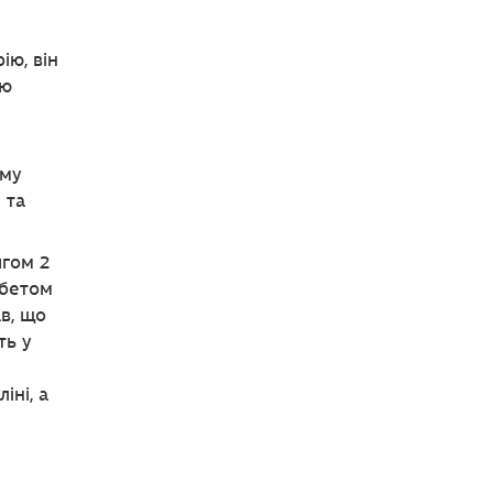
ію, він
ою
ому
 та
ягом 2
абетом
ав, що
ть у
іні, а