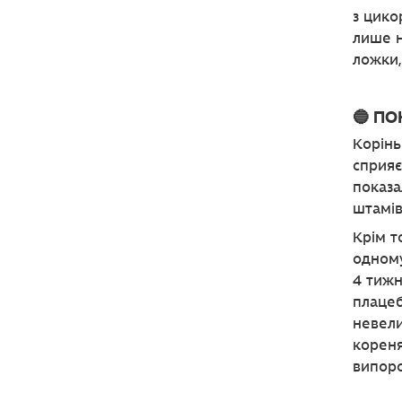
з цико
лише н
ложки,
🔵 П
Корінь
сприяє
показа
штамів
Крім т
одному
4 тижн
плацеб
невели
кореня
випоро