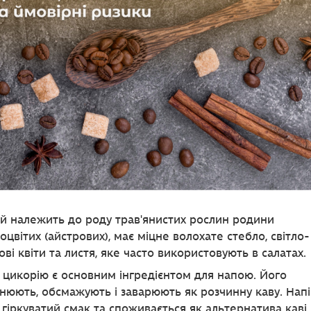
й належить до роду трав'янистих рослин родини
оцвітих (айстрових), має міцне волохате стебло, світло-
ові квіти та листя, яке часто використовують в салатах.
 цикорію є основним інгредієнтом для напою. Його
нюють, обсмажують і заварюють як розчинну каву. Напі
 гіркуватий смак та споживається як альтернатива каві.