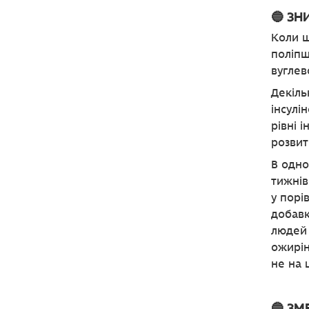
🔵 ЗН
Коли щ
поліпш
вуглев
Декіль
інсулі
рівні 
розвит
В одно
тижнів
у порі
добавк
людей 
ожирін
не на 
🔵 З