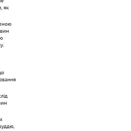
не
, як
щеною
овим
тю
у.
що
лювання
слід
ним
х
руддю,