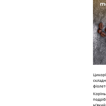
Цикорі
складн
фіолет
Корінь
подріб
м’який