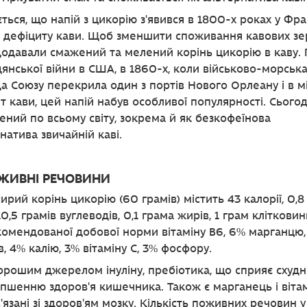
ться, що напій з цикорію з'явився в 1800-х роках у Фра
с дефіциту кави. Щоб зменшити споживання кавових зе
одавали смажений та мелений корінь цикорію в каву. 
янської війни в США, в 1860-х, коли військово-морськ
а Союзу перекрила один з портів Нового Орлеану і в мі
т кави, цей напій набув особливої популярності. Сьогод
ний по всьому світу, зокрема й як безкофеїнова
натива звичайній каві.
ОЖИВНІ РЕЧОВИНИ
ирий корінь цикорію (60 грамів) містить 43 калорії, 0,8
 10,5 грамів вуглеводів, 0,1 грама жирів, 1 грам кліткови
комендованої добової норми вітаміну В6, 6% марганцю,
в, 4% калію, 3% вітаміну С, 3% фосфору.
хорошим джерелом інуліну, пребіотика, що сприяє схуд
іпшенню здоров'я кишечника. Також є марганець і вітам
в'язані зі здоров'ям мозку. Кількість поживних речовин у