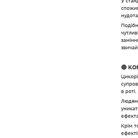
У стан
спожив
нудота
Подібн
чутлив
замінн
звичай
🔵 КО
Цикорі
супров
в роті.
Людям,
уникат
ефект
Крім т
ефекті