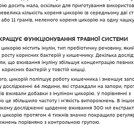
рію досить мала, оскільки для приготування використов
евелика кількість кореня цикорію (в середньому дві ст
 або 11 грамів, меленого кореня цикорію на одну чашку
ОКРАЩУЄ ФУНКЦІОНУВАННЯ ТРАВНОЇ СИСТЕМИ
 цикорію містить інулін, тип пребіотичну речовину, яки
 росту корисних бактерій у кишечнику. Декілька дослі
ли, що вживання інуліну збільшує концентрацію певних
 корисних бактерій у товстій кишці.
ого, цикорій поліпшує роботу кишечника і зменшує запо
 дослідженні 44 людини, які страждали на запори, про
ів вживали добавки з інуліном цикорію. У порівнянні з
о це збільшило частоту і м'якість випорожнень. В іншо
кому дослідженні щоденне вживання 300 мл екстракт
 цикорію протягом 4 тижнів значно покращило регуляр
жнень порівняно з контрольною групою.