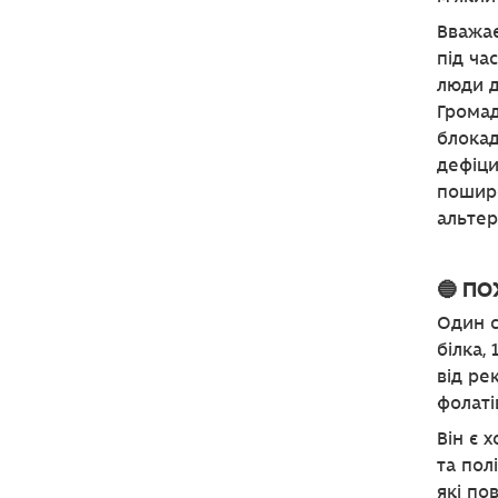
Вважає
під ча
люди д
Громад
блокад
дефіци
пошире
альтер
🔵 П
Один с
білка,
від ре
фолаті
Він є 
та пол
які по