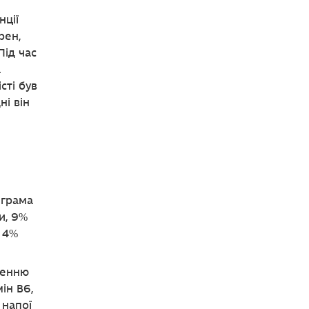
нції
рен,
Під час
а
сті був
ні він
 грама
ни, 9%
 4%
ненню
ін B6,
 напої