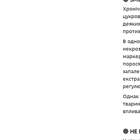
Хроніч
цукров
деяких
протиз
В одно
некроз
маркер
порося
запале
екстра
регулю
Однак 
тварин
вплива
🔵 НЕ