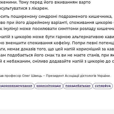
женими. Тому перед його вживанням варто
сультуватися з лікарем.
осить поширеному синдромі подразненого кишечника,
во при його діарейному варіанті, споживання цикорію 
к інуліну) може посилювати симптоми розладу кишечн
напій з цикорію може бути гарною альтернативою кави
но зменшити споживання кофеїну. Попри певні потенці
ги, немає доказів того, що цей напій корисніший за кав
ам подобається його смак та ви не маєте станів, при я
й є небажаним, сміливо додавайте напій з цикорію до 
ав професор Олег Швець – Президент Асоціації дієтологів України.
здоровехарчування
корисніпоради
порадибатькам
суперфуд