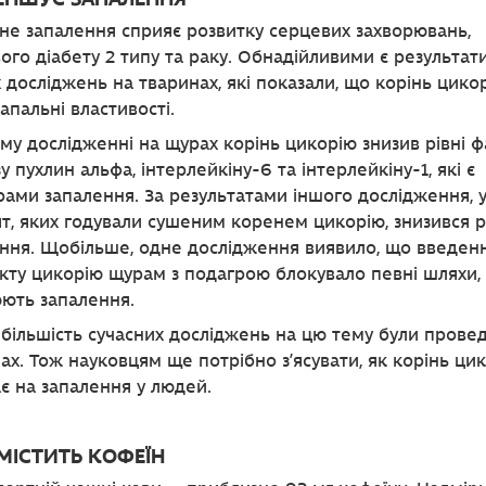
не запалення сприяє розвитку серцевих захворювань,
ого діабету 2 типу та раку. Обнадійливими є результат
 досліджень на тваринах, які показали, що корінь цико
апальні властивості.
му дослідженні на щурах корінь цикорію знизив рівні 
у пухлин альфа, інтерлейкіну-6 та інтерлейкіну-1, які є
ами запалення. За результатами іншого дослідження, 
т, яких годували сушеним коренем цикорію, знизився р
ння. Щобільше, одне дослідження виявило, що введен
кту цикорію щурам з подагрою блокувало певні шляхи,
ють запалення.
більшість сучасних досліджень на цю тему були провед
ах. Тож науковцям ще потрібно з’ясувати, як корінь ци
є на запалення у людей.
 МІСТИТЬ КОФЕЇН