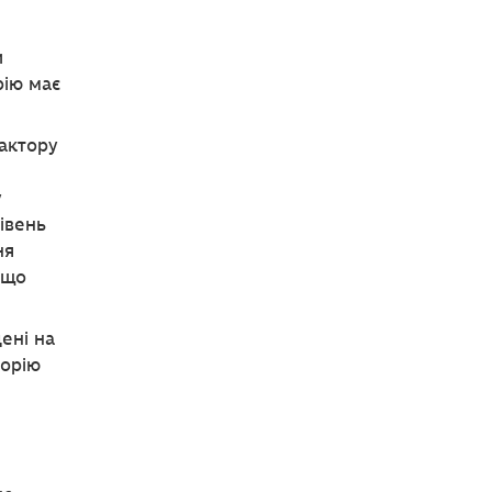
и
рію має
фактору
у
івень
ня
 що
ені на
корію