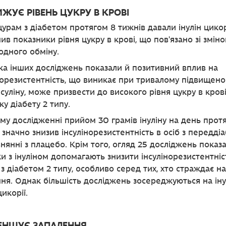
ИЖУЄ РІВЕНЬ ЦУКРУ В КРОВІ
урам з діабетом протягом 8 тижнів давали інулін цикор
ив показники рівня цукру в крові, що пов'язано зі змін
одного обміну.
ка інших досліджень показали й позитивний вплив на
норезистентність, що виникає при тривалому підвищен
інсуліну, може призвести до високого рівня цукру в крові
ку діабету 2 типу.
му дослідженні прийом 30 грамів інуліну на день прот
 значно знизив інсулінорезистентність в осіб з передді
внянні з плацебо. Крім того, огляд 25 досліджень показ
и з інуліном допомагають знизити інсулінорезистентніс
з діабетом 2 типу, особливо серед тих, хто страждає на
ня. Однак більшість досліджень зосереджуються на інул
цикорії.
МЕНШУЄ ЗАПАЛЕННЯ