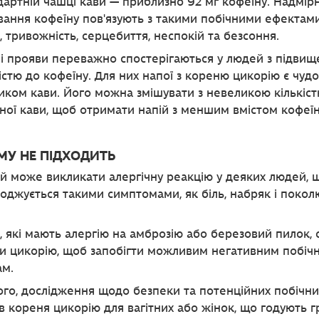
дартній чашці кави — приблизно 92 мг кофеїну. Надмір
ання кофеїну пов'язують з такими побічними ефектами
, тривожність, серцебиття, неспокій та безсоння.
і прояви переважно спостерігаються у людей з підви
істю до кофеїну. Для них напої з кореню цикорію є чуд
иком кави. Його можна змішувати з невеликою кількіс
ної кави, щоб отримати напій з меншим вмістом кофеїн
МУ НЕ ПІДХОДИТЬ
й може викликати алергічну реакцію у деяких людей, 
оджується такими симптомами, як біль, набряк і поко
 які мають алергію на амброзію або березовий пилок, 
и цикорію, щоб запобігти можливим негативним побіч
ам.
ого, дослідження щодо безпеки та потенційних побічни
в кореня цикорію для вагітних або жінок, що годують г