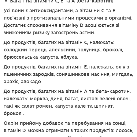
🔹 Багаті на вітаміни С, Е та А (бета-каротин)
Усі вони є антиоксидантами, а вітаміни С та Е
пов’язані з протизапальними процесами в організмі.
Достатнє споживання вітаміну D асоціюється зі
зниженням ризику загострень астми.
До продуктів, багатих на вітамін С, належать:
солодкий перець, апельсини, полуниця, броколі,
брюссельська капуста, яблука.
До продуктів, багатих на вітамін Е, належать: олія з
пшеничних зародків, соняшникове насіння, мигдаль,
арахіс, авокадо
До продуктів, багатих на вітамін А та бета-каротин,
належать: морква, диня, батат, листові зелені овочі,
такі як салат ромен, капуста кале та шпинат,
броколі.
Окрім прийому добавок та перебування на сонці,
вітамін D можна отримати з таких продуктів: лосось,