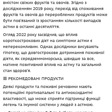
вмістом свіжих фруктів та овочів. Згідно з
дослідженням 2019 року, перехід від споживання
фруктів та овочів до перероблених продуктів може
бути пов’язаний із зростанням кількості випадків
астми в останні десятиліття.
Огляд 2022 року засвідчив, що вплив
короткострокових дієт на симптоми астми є
непереконливим. Однак дослідники висувають
гіпотезу, що довгострокове дотримання поживної
дієти, як середземноморська, швидше за все,
матиме позитивний вплив на астму та загальний
стан здоров’я.
🟦 РЕКОМЕДОВАНІ ПРОДУКТИ
Деякі продукти та поживні речовини мають
потенційні протизапальні та антиоксидантні
властивості, що може сприяти підтримці функції
легень та імунної системи у людей з астмою.