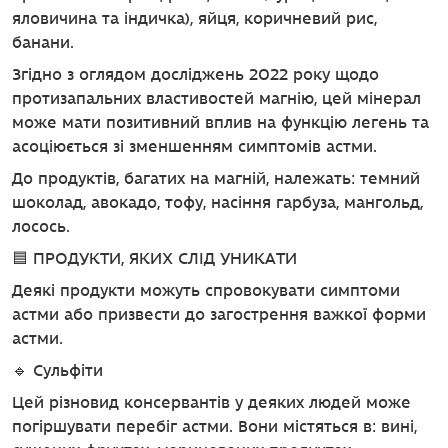
яловичина та індичка), яйця, коричневий рис,
банани.
Згідно з оглядом досліджень 2022 року щодо
протизапальних властивостей магнію, цей мінерал
може мати позитивний вплив на функцію легень та
асоціюється зі зменшенням симптомів астми.
До продуктів, багатих на магній, належать: темний
шоколад, авокадо, тофу, насіння гарбуза, мангольд,
лосось.
🟦 ПРОДУКТИ, ЯКИХ СЛІД УНИКАТИ
Деякі продукти можуть спровокувати симптоми
астми або призвести до загострення важкої форми
астми.
🔹 Сульфіти
Цей різновид консервантів у деяких людей може
погіршувати перебіг астми. Вони містяться в: вині,