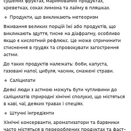
сушених фруктах, маринованих продуктах,
креветках, соках лимона та лайму в пляшках.
🔹 Продукти, що викликають метеоризм
Вживання великих порцій їжі або продуктів, що
викликають здуття, тисне на діафрагму, особливо
якщо є кислотний рефлюкс. Це може спричинити
стиснення в грудях та спровокувати загострення
астми.
До таких продуктів належать: боби, капуста,
газовані напої, цибуля, часник, смажені страви.
🔹 Саліцилати
Деякі люди з астмою можуть бути чутливими до
саліцилатів (природні хімічні сполуки), що містяться
в каві, чаї, деяких травах і спеціях.
🔹 Штучні інгредієнти
Хімічні консерванти, ароматизатори та барвники
часто містяться в перероблених продуктах та фаст-