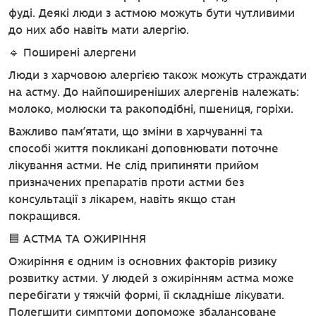
фуді. Деякі люди з астмою можуть бути чутливими
до них або навіть мати алергію.
🔹 Поширені алергени
Люди з харчовою алергією також можуть страждати
на астму. До найпоширеніших алергенів належать:
молоко, молюски та ракоподібні, пшениця, горіхи.
Важливо пам’ятати, що зміни в харчуванні та
способі життя покликані доповнювати поточне
лікування астми. Не слід припиняти прийом
призначених препаратів проти астми без
консультації з лікарем, навіть якщо стан
покращився.
🟦 АСТМА ТА ОЖИРІННЯ
Ожиріння є одним із основних факторів ризику
розвитку астми. У людей з ожирінням астма може
перебігати у тяжчій формі, її складніше лікувати.
Полегшити симптоми допоможе збалансоване