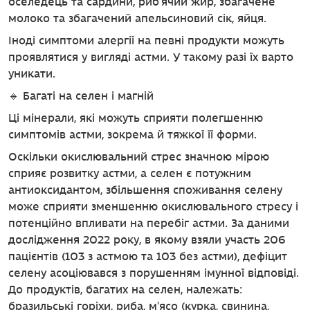
оселедець та сардини, риб’ячий жир, збагачене
молоко та збагачений апельсиновий сік, яйця.
Іноді симптоми алергії на певні продукти можуть
проявлятися у вигляді астми. У такому разі їх варто
уникати.
🔹 Багаті на селен і магній
Ці мінерали, які можуть сприяти полегшенню
симптомів астми, зокрема й тяжкої її форми.
Оскільки окислювальний стрес значною мірою
сприяє розвитку астми, а селен є потужним
антиоксидантом, збільшення споживання селену
може сприяти зменшенню окислювального стресу і
потенційно впливати на перебіг астми. За даними
дослідження 2022 року, в якому взяли участь 206
пацієнтів (103 з астмою та 103 без астми), дефіцит
селену асоціювався з порушенням імунної відповіді.
До продуктів, багатих на селен, належать:
бразильські горіхи, риба, м'ясо (курка, свинина,