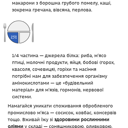
макарони з борошна грубого помелу, каші,
зокрема гречана, вівсяна, перлова.
1/4 частина — джерела білка: риба, м’ясо
птиці, молочні продукти, яйця, бобові (горох,
квасоля, сочевиця), горіхи та насіння
потрібні нам для забезпечення організму
амінокислотами — це «будівельний
матеріал» для м’язів, гормонів, нервової
системи.
Намагайся уникати споживання обробленого
промислово м’яса — сосисок, ковбас, консервів
тощо. Вживай їжу зі
здоровими рослинними
оліями
у складі — соняшниковою, оливковою,