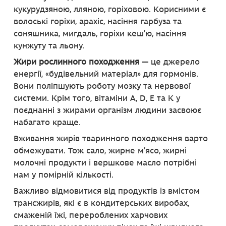
кукурудзяною, лляною, горіховою. Корисними є
волоські горіхи, арахіс, насіння гарбуза та
соняшника, мигдаль, горіхи кеш’ю, насіння
кунжуту та льону.
Жири рослинного походження
— це джерело
енергії, «будівельний матеріал» для гормонів.
Вони поліпшують роботу мозку та нервової
системи. Крім того, вітаміни A, D, E та K у
поєднанні з жирами організм людини засвоює
набагато краще.
Вживання жирів тваринного походження варто
обмежувати. Тож сало, жирне м’ясо, жирні
молочні продукти і вершкове масло потрібні
нам у помірній кількості.
Важливо відмовитися від продуктів із вмістом
трансжирів, які є в кондитерських виробах,
смаженій їжі, перероблених харчових