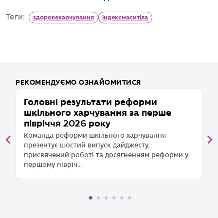
Теги:
здоровехарчування
індексмаситіла
РЕКОМЕНДУЄМО ОЗНАЙОМИТИСЯ
Головні результати реформи
1
шкільного харчування за перше
П
півріччя 2026 року
Во
д
Команда реформи шкільного харчування
...
презентує шостий випуск дайджесту,
присвячений роботі та досягненням реформи у
першому півріч...