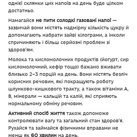
однієї склянки цих напоїв на день буде цілком
достатньо.
Намагайся
не пити солодкі газовані напої
—
зазвичай вони містять надмірну кількість цукру й
допомагають набрати зайві кілограми, а інколи
спричиняють і більш серйозні проблем зі
здоров’ям.
Молока та кисломолочних продуктів (йогурт, сир
кисломолочний, кефір тощо) бажано вживати
близько 2–3 порцій на день. Вони містять безліч
корисних речовин, які покращують роботу
шлунково-кишкового тракту, а також вітаміни А,
В, мінерали — кальцій та калій, які сприяють
нормальному обміну речовин.
Активний спосіб життя
також допоможе
контролювати вагу та загальний стан здоров’я.
Рухайся та займайся фізичними вправами не
менш як
60 хвилин
на день.