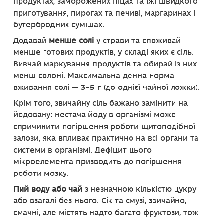
продуктах, заморожених піцах та їжі швидкого
приготування, пирогах та печиві, маргаринах і
бутербродних сумішах.
Додавай
менше солі
у страви та споживай
менше готових продуктів, у складі яких є сіль.
Вивчай маркування продуктів та обирай із них
менш солоні. Максимальна денна норма
вживання солі — 3–5 г (до однієї чайної ложки).
Крім того, звичайну сіль бажано замінити на
йодовану: нестача йоду в організмі може
спричинити погіршення роботи щитоподібної
залози, яка впливає практично на всі органи та
системи в організмі. Дефіцит цього
мікроелемента призводить до погіршення
роботи мозку.
Пий воду або чай
з незначною кількістю цукру
або взагалі без нього. Сік та смузі, звичайно,
смачні, але містять надто багато фруктози, тож