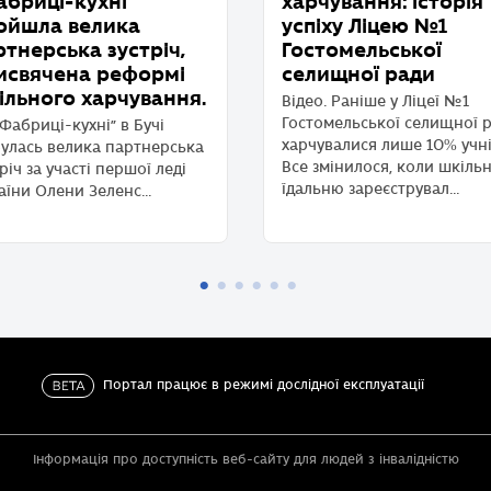
абриці-кухні”
харчування: історія
ойшла велика
успіху Ліцею №1
ртнерська зустріч,
Гостомельської
исвячена реформі
селищної ради
ільного харчування.
Відео. Раніше у Ліцеї №1
Гостомельської селищної 
“Фабриці-кухні” в Бучі
харчувалися лише 10% учні
булась велика партнерська
Все змінилося, коли шкіль
річ за участі першої леді
їдальню зареєструвал...
аїни Олени Зеленс...
Портал працює в режимі дослідної експлуатації
Інформація про доступність веб-сайту для людей з інвалідністю