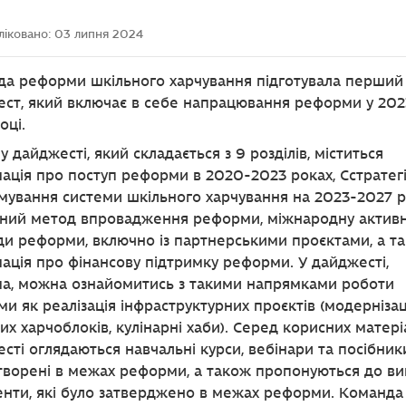
ліковано:
03 липня 2024
а реформи шкільного харчування підготувала перший
ст, який включає в себе напрацювання реформи у 202
оці.
у дайджесті, який складається з 9 розділів, міститься
ація про поступ реформи в 2020-2023 роках, Сстратег
ування системи шкільного харчування на 2023-2027 р
ний метод впровадження реформи, міжнародну активн
и реформи, включно із партнерськими проєктами, а т
ація про фінансову підтримку реформи. У дайджесті,
а, можна ознайомитись з такими напрямками роботи
и як реалізація інфраструктурних проєктів (модернізац
их харчоблоків, кулінарні хаби). Серед корисних матері
сті оглядаються навчальні курси, вебінари та посібники
творені в межах реформи, а також пропонуються до в
нти, які було затверджено в межах реформи. Команда