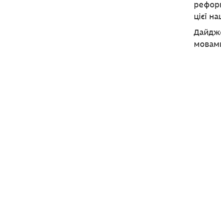
реформ
цієї н
Дайдже
мовами