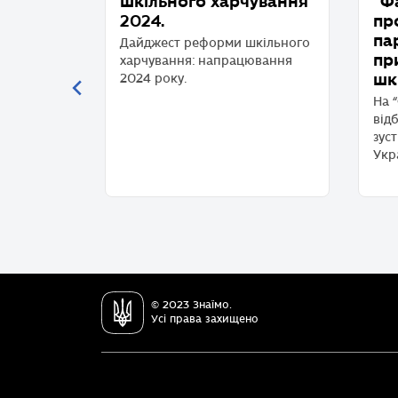
орія
шкільного харчування
“Ф
ьського
2024.
пр
іцею
па
Дайджест реформи шкільного
пр
харчування: напрацювання
шк
2024 року.
демічного
9 році.
На 
ладу
від
облок та
зуст
Укр
© 2023 Знаїмо.
Усі права захищено