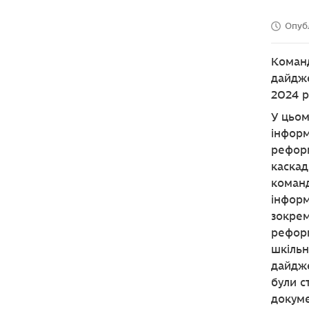
Опуб
Команд
дайдже
2024 р
У цьом
інформ
реформ
каскад
команд
інформ
зокрем
реформ
шкільн
дайдже
були с
докуме