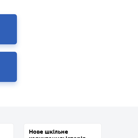
Нове шкільне
Нове ш