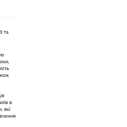
3 та
ію
оки,
ість
акож
ія
алів в
, які
ивчення