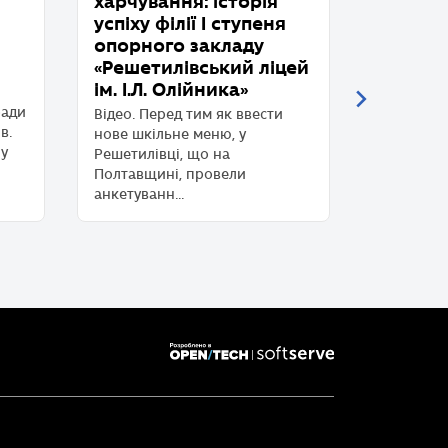
харчування: історія
харчува
успіху філії І ступеня
успіху
опорного закладу
Відео. О
«Решетилівський ліцей
Біотехнол
ім. І.Л. Олійника»
«Радовель
Житомирщ
ради
Відео. Перед тим як ввести
році. Від
в.
нове шкільне меню, у
якісне і бе
ну
Решетилівці, що на
Полтавщині, провели
анкетуванн...