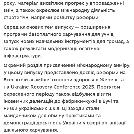
року. матеріал висвітлює прогрес у впровадженні
змін, а також окреслює міжнародну діяльність і
стратегічні напрями розвитку реформи.
Серед ключових тем випуску — розширення
програми безоплатного харчування для учнів,
запуск нових навчальних інструментів для громад, а
також результати модернізації освітньої
інфраструктури.
Окремий розділ присвячений міжнародному виміру.
У цьому випуску представлено досвід реформи на
Всесвітній асамблеї охорони здоров’я в Женеві та
на Ukraine Recovery Conference 2025. Протягом
окресленого періоду також відбулися візити
іноземних делегацій до фабрики-кухні в Бучі та
низки українських шкіл. Ці заходи стали
майданчиком для обміну практиками та
демонстрації досягнень України у сфері організації
шкільного харчування.