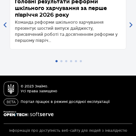
Головні результати реформи
Т
шкільного харчування за перше
ш
півріччя 2026 року
т
2
о
Команда реформи шкільного харчування
презентує шостий випуск дайджесту,
К
присвячений роботі та досягненням реформи у
н
першому півріч...
Це
© 2023 Знаїмо.
Усі права захищено
Портал працює в режимі дослідної експлуатації
Інформація про доступність веб-сайту для людей з інвалідністю