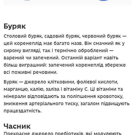
Буряк
Столовий буряк, садовий буряк, червоний буряк —
цей коренеплід має багато назв. Він смачний як у
сирому вигляді, так і термічно оброблений —
варений чи запечений. Останній варіант навіть
більш виграшний: запечений коренеплід збереже
всі поживні речовини.
Буряк — джерело клітковини, фолієвої кислоти,
марганцю, калію, заліза і вітаміну С. Ці вітаміни та
мінерали відповідають за поліпшення кровотоку,
зниження артеріального тиску, загалом підвищують
працездатність.
Часник
Прекрасне джерело пребіотиків, які модулюють