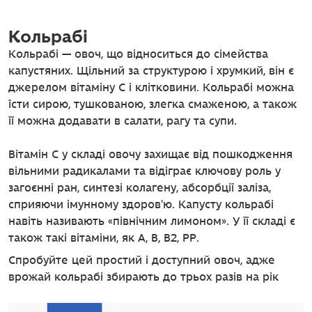
Кольрабі
Кольрабі — овоч, що відноситься до сімейства
капустяних. Щільний за структурою і хрумкий, він є
джерелом вітаміну С і клітковини. Кольрабі можна
їсти сирою, тушкованою, злегка смаженою, а також
її можна додавати в салати, рагу та супи.
Вітамін С у складі овочу захищає від пошкодження
вільними радикалами та відіграє ключову роль у
загоєнні ран, синтезі колагену, абсорбції заліза,
сприяючи імунному здоров'ю. Капусту кольрабі
навіть називають «північним лимоном». У її складі є
також такі вітаміни, як А, В, В2, РР.
Спробуйте цей простий і доступний овоч, адже
врожай кольрабі збирають до трьох разів на рік