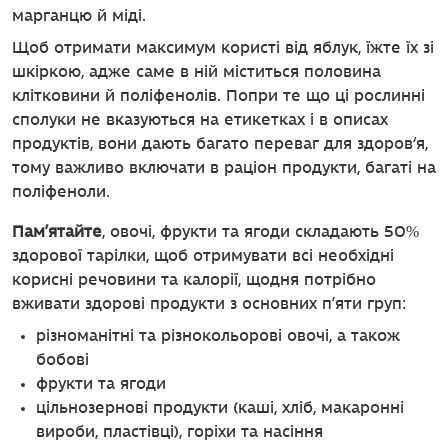
марганцю й міді.
Щоб отримати максимум користі від яблук, їжте їх зі
шкіркою, адже саме в ній міститься половина
клітковини й поліфенолів. Попри те що ці рослинні
сполуки не вказуються на етикетках і в описах
продуктів, вони дають багато переваг для здоров‘я,
тому важливо включати в раціон продукти, багаті на
поліфеноли.
Пам’ятайте
, овочі, фрукти та ягоди складають 50%
здорової тарілки, щоб отримувати всі необхідні
корисні речовини та калорії, щодня потрібно
вживати здорові продукти з основних п’яти груп:
різноманітні та різнокольорові овочі, а також
бобові
фрукти та ягоди
цільнозернові продукти (каші, хліб, макаронні
вироби, пластівці), горіхи та насіння