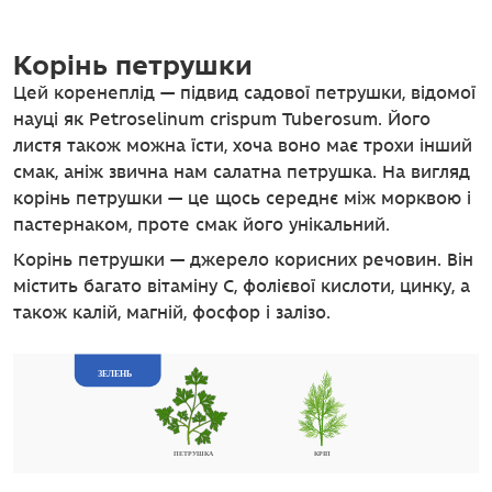
Корінь петрушки
Цей коренеплід — підвид садової петрушки, відомої
науці як Petroselinum crispum Tuberosum. Його
листя також можна їсти, хоча воно має трохи інший
смак, аніж звична нам салатна петрушка. На вигляд
корінь петрушки — це щось середнє між морквою і
пастернаком, проте смак його унікальний.
Корінь петрушки — джерело корисних речовин. Він
містить багато вітаміну С, фолієвої кислоти, цинку, а
також калій, магній, фосфор і залізо.