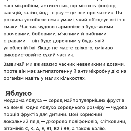
наш мікробіом; антисептик, що містить фосфор,
кальцій, залізо, йод і сірку — це все про часник. Ця
рослина уособлює смак умамі, який об’єднує всі інші
смаки. Часник чудово гармоніює з будь-якими
овочевими, бобовими, м’ясними й рибними
стравами — він буде доречним у будь-якій
улюбленій їжі. Якщо не маєте свіжого, сміливо
використовуйте сухий часник.
Зазвичай ми вживаємо часник невеликими дозами,
проте він має антипатогенну й антимікробну дію на
організм навіть у малих кількостях.
Яблуко
Недарма яблука — серед найпопулярніших фруктів
на Землі. Одне яблуко середнього розміру — чудова
порція фруктів для дитини. Цей корисний
локальний плід — джерело поліфенолів, клітковини,
вітамінів С, К, A, E, B1, B2 і B6, а також калію,