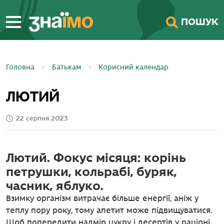
ПЕРЕЙТИ ДО
ПОШУК
ГОЛОВНОГО
ВМІСТУ
Головна
Батькам
Корисний календар
ЛЮТИЙ
22 серпня 2023
Лютий. Фокус місяця: корінь
петрушки, кольрабі, буряк,
часник, яблуко.
Взимку організм витрачає більше енергії, аніж у
теплу пору року, тому апетит може підвищуватися.
Щоб попередити надмір цукру і десертів у раціоні,