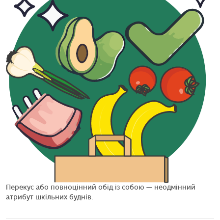
Перекус або повноцінний обід із собою — неодмінний
атрибут шкільних буднів.