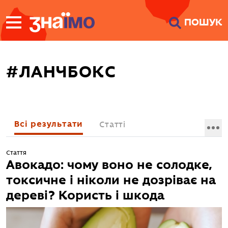
ПЕРЕЙТИ ДО
ПОШУК
ГОЛОВНОГО
ВМІСТУ
#ЛАНЧБОКС
Всі результати
Статті
Стаття
Авокадо: чому воно не солодке,
токсичне і ніколи не дозріває на
дереві? Користь і шкода