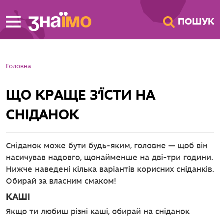
ПЕРЕЙТИ ДО
ПОШУК
ГОЛОВНОГО
ВМІСТУ
Головна
ЩО КРАЩЕ З'ЇСТИ НА
СНІДАНОК
Сніданок може бути будь-яким, головне — щоб він
насичував надовго, щонайменше на дві-три години.
Нижче наведені кілька варіантів корисних сніданків.
Обирай за власним смаком!
КАШІ
Якщо ти любиш різні каші, обирай на сніданок