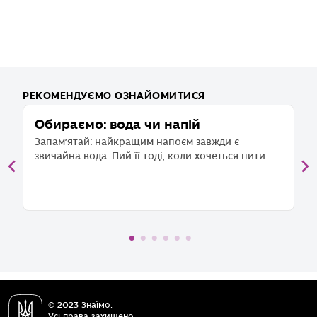
РЕКОМЕНДУЄМО ОЗНАЙОМИТИСЯ
Обираємо: вода чи напій
5
щ
Запам’ятай: найкращим напоєм завжди є
звичайна вода. Пий її тоді, коли хочеться пити.
і
Д
ск
пі
© 2023 Знаїмо.
Усі права захищено