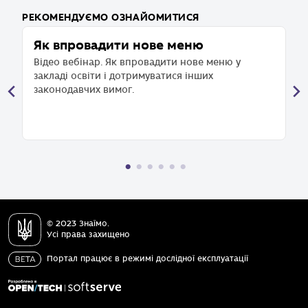
РЕКОМЕНДУЄМО ОЗНАЙОМИТИСЯ
и
Як впровадити нове меню
О
в
Відео вебінар. Як впровадити нове меню у
о
закладі освіти і дотримуватися інших
о
законодавчих вимог.
Ві
ха
© 2023 Знаїмо.
Усі права захищено
Портал працює в режимі дослідної експлуатації