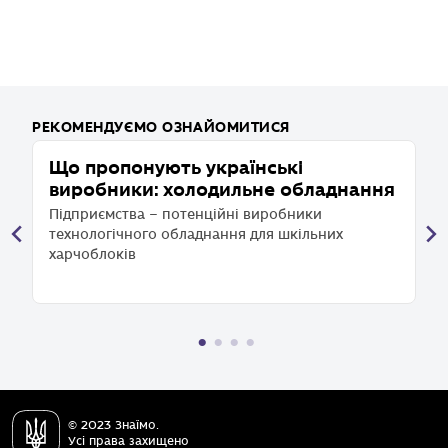
РЕКОМЕНДУЄМО ОЗНАЙОМИТИСЯ
Що пропонують українські
Щ
виробники: холодильне обладнання
в
о
Підприємства – потенційні виробники
технологічного обладнання для шкільних
П
харчоблоків
т
х
© 2023 Знаїмо.
Усі права захищено