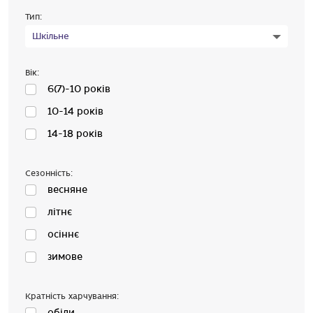
Тип:
Шкільне
Вік:
6(7)-10 років
10-14 років
14-18 років
Сезонність:
весняне
літнє
осіннє
зимове
Кратність харчування:
обіди