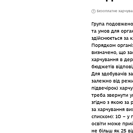
Безоплатне харчува
Група подовженог
та умов для орга
здійснюється за 
Порядком організа
визначено, що за
харчування в дер
бюджетів відпові
Для здобувачів з
залежно від режи
підвечірок) харчу
треба звернути ув
згідно з якою за
за харчування ви
списком): 10 – у 
освіти може прий
не більш як 25 ві