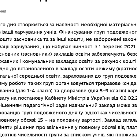
ння
о дня створюється за наявності необхідної матеріальн
нізації харчування учнів. Фінансування груп подовжено
кошти засновника та за інші кошти, не заборонені зако
ції харчування , що набуває чинності з 1 вересня 2021 
сновник (засновники) закладів освіти забезпечують без
жавних і комунальних закладах освіти за рахунок кошті
дно до встановленого в закладі освіти режиму (кратнос
агальної середньої освіти, зарахованих до груп подовже
му роботи таких груп організовується триразове (снідан
вання (для 1-4 класів) та дворазове (для 5-9 класів) ха
агу на постанову Кабінету Міністрів України від 02.02.
 рішенням педагогічної ради навчальний заклад може зв
хованців груп подовженого дня (у відсотках чисельності
повному обсязі; 15 – на половину вартості. Заклад загал
няти рішення про звільнення у повному обсязі від пла
дсотків чисельності групи за списком учнів, які прожив