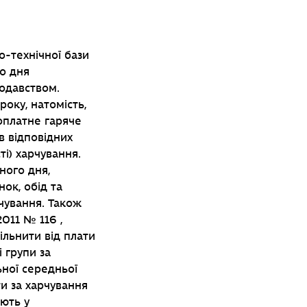
о-технічної бази
го дня
нодавством.
року, натомість,
оплатне гаряче
в відповідних
ті) харчування.
ного дня,
ок, обід та
рчування. Також
2011 № 116 ,
ільнити від плати
 групи за
ьної середньої
ти за харчування
ають у